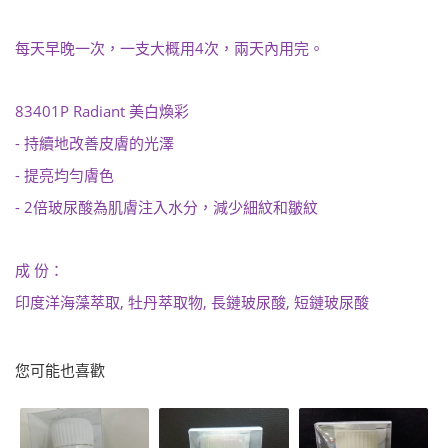
4
每天早晚一次，一支大概用
次，兩天內用完。
83401P Radiant
美白煥彩
-
持續地改善皮膚的光澤
-
提亮均勻膚色
- 2
倍玻尿酸為肌膚注入水分，減少細紋和皺紋
成
份：
,
,
,
印度洋海藻萃取
牡丹萃取物
長鏈玻尿酸
短鏈玻尿酸
您可能也喜歡