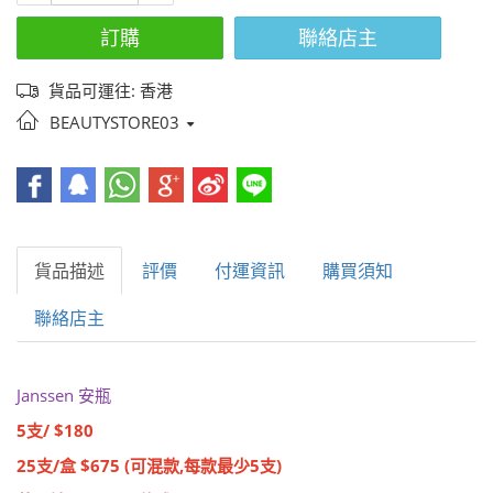
訂購
聯絡店主
貨品可運往: 香港
BEAUTYSTORE03
貨品描述
評價
付運資訊
購買須知
聯絡店主
Janssen
安瓶
5
/ $180
支
25
/
$675 (
,
5
)
支
盒
可混款
每款最少
支