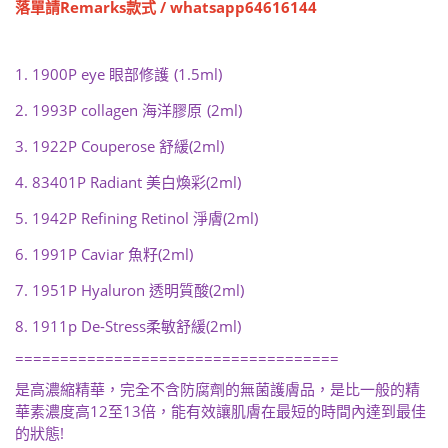
Remarks
/ whatsapp64616144
落單請
款式
1. 1900P eye
(1.5ml)
眼部修護
2. 1993P collagen
(2ml)
海洋膠原
3. 1922P Couperose
(2ml)
舒緩
4. 83401P Radiant
(2ml)
美白煥彩
5. 1942P Refining Retinol
(2ml)
淨膚
6. 1991P Caviar
(2ml)
魚籽
7. 1951P Hyaluron
(2ml)
透明質酸
8. 1911p De-Stress
(2ml)
柔敏舒緩
====================================
是高濃縮精華，完全不含防腐劑的無菌護膚品，是比一般的精
12
13
華素濃度高
至
倍，能有效讓肌膚在最短的時間內達到最佳
!
的狀態