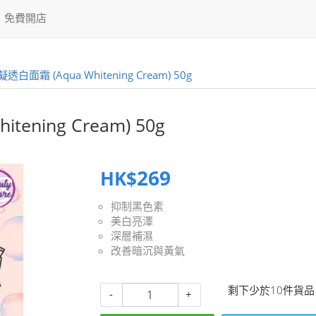
免費開店
水凝透白面霜 (Aqua Whitening Cream) 50g
tening Cream) 50g
269
HK$
抑制黑色素
美白亮澤
深層補濕
改善暗沉與黃氣
剩下少於10件貨品
-
+