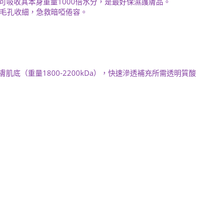
，可吸收其本身重量1000倍水分，是最好保濕護膚品。
毛孔收細，急救暗啞倦容。
肌底（重量1800-2200kDa），快速滲透補充所需透明質酸