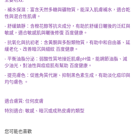
主要功效
-
補水保濕：富含天然多糖與礦物質，能深入肌膚補水，適合乾
性與混合性肌膚。
-
舒緩鎮靜：含橙花醇等抗炎成分，有助於舒緩日曬後的泛紅與
敏感，適合敏感肌與曬後修復
百度健康。
-
抗氧化與抗初老：含黃酮與多酚類物質，有助中和自由基、延
緩老化、改善暗沉與細紋
百度健康。
-
pH
平衡油脂分泌：弱酸性質地接近肌膚
值，能調節油脂、減
少油光，對油性與痘痘肌有幫助
百度健康。
-
提亮膚色：促進角質代謝、抑制黑色素生成，有助淡化痘印與
均勻膚色
。
:
適合膚質
任何皮膚
:
特別適合
敏感、暗沉或成熟皮膚的類型
您可能也喜歡