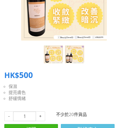
500
HK$
保濕
提亮膚色
舒緩情緒
不少於20件貨品
-
+