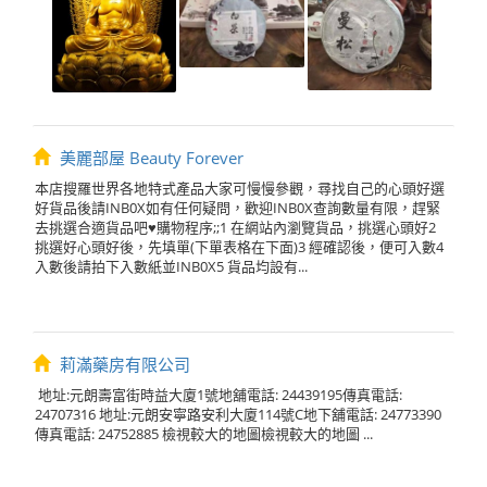
美麗部屋 Beauty Forever
本店搜羅世界各地特式產品大家可慢慢參觀，尋找自己的心頭好選
好貨品後請INB0X如有任何疑問，歡迎INB0X查詢數量有限，趕緊
去挑選合適貨品吧♥購物程序;;1 在網站內瀏覽貨品，挑選心頭好2
挑選好心頭好後，先填單(下單表格在下面)3 經確認後，便可入數4
入數後請拍下入數紙並INB0X5 貨品均設有...
莉滿藥房有限公司
地址:元朗壽富街時益大廈1號地舖電話: 24439195傳真電話:
24707316 地址:元朗安寧路安利大廈114號C地下舖電話: 24773390
傳真電話: 24752885 檢視較大的地圖檢視較大的地圖 ...