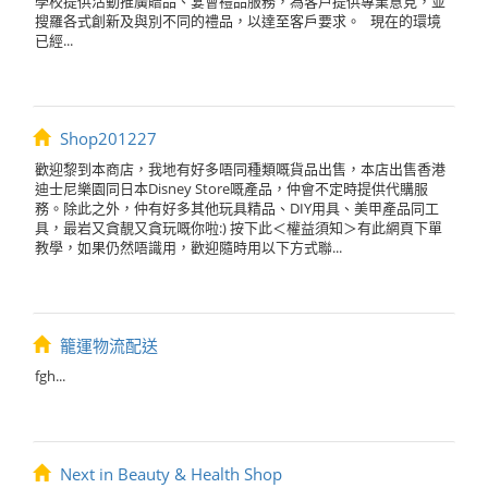
學校提供活動推廣贈品、宴會禮品服務，為客戶提供專業意見，並
搜羅各式創新及與別不同的禮品，以達至客戶要求。 現在的環境
已經...
Shop201227
歡迎黎到本商店，我地有好多唔同種類嘅貨品出售，本店出售香港
迪士尼樂園同日本Disney Store嘅產品，仲會不定時提供代購服
務。除此之外，仲有好多其他玩具精品、DIY用具、美甲產品同工
具，最岩又貪靚又貪玩嘅你啦:) 按下此＜權益須知＞有此網頁下單
教學，如果仍然唔識用，歡迎隨時用以下方式聯...
籠運物流配送
fgh...
Next in Beauty & Health Shop