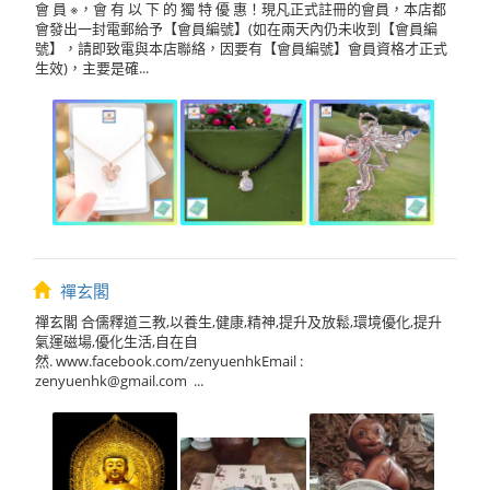
會 員 ※，會 有 以 下 的 獨 特 優 惠！現凡正式註冊的會員，本店都
會發出一封電郵給予【會員編號】(如在兩天內仍未收到【會員編
號】，請即致電與本店聯絡，因要有【會員編號】會員資格才正式
生效)，主要是確...
禪玄閣
禪玄閣 合儒釋道三教,以養生,健康,精神,提升及放鬆,環境優化,提升
氣運磁場,優化生活,自在自
然. www.facebook.com/zenyuenhkEmail :
zenyuenhk@gmail.com
...