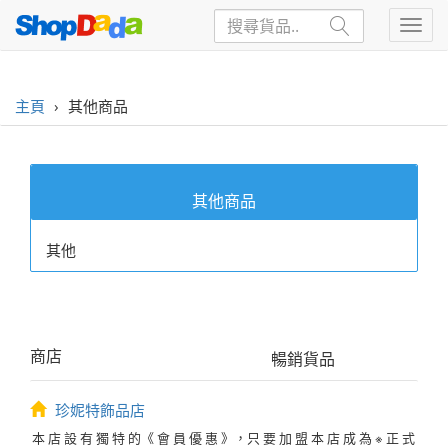
主頁
›
其他商品
其他商品
其他
商店
暢銷貨品
珍妮特飾品店
本 店 設 有 獨 特 的《 會 員 優 惠 》，只 要 加 盟 本 店 成 為 ※ 正 式