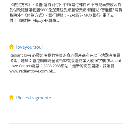
《收貨方式》• 順豐(運費到付)• 平郵(需付郵費)* 不設見面交收及貨
到付款服務購物滿$800免運費送到順豐營業點/順豐站/智能櫃*清貨
品除外*《付款方式》• 銀行轉帳：- ZA銀行- MOX銀行• 電子支
付：- 轉數快- AlipayHK轉帳...
loveyoursoul
Radiant love 心靈照映我們售賣的身心靈產品亦在以下地點有現貨
出售：地址：香港銅鑼灣登龍街52號景隆商業大廈16字樓 (Radiant
Love Center)電話：2838 2988網站：最新的商品目錄，請瀏覽
www.radiantlove.com.hk...
Pieces fragmente
...