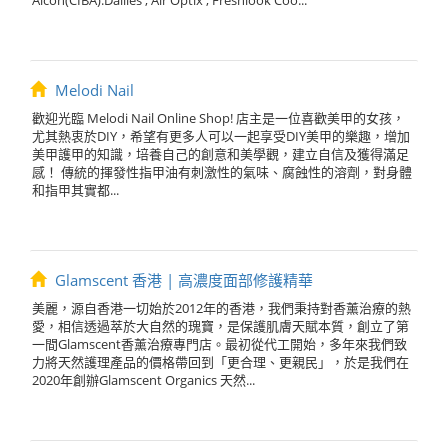
Alcon(CIBA):Dailies , Air Optix , Freshlook Coo...
Melodi Nail
歡迎光臨 Melodi Nail Online Shop! 店主是一位喜歡美甲的女孩，
尤其熱衷於DIY，希望有更多人可以一起享受DIY美甲的樂趣，增加
美甲護甲的知識，培養自己的創意和美學觀，建立自信及獲得滿足
感！ 傳統的揮發性指甲油有刺激性的氣味、腐蝕性的溶劑，對身體
和指甲其實都...
Glamscent 香港 | 高濃度面部修護精華
美麗，源自香港一切始於2012年的香港，我們秉持對香薰治療的熱
愛，相信透過萃於大自然的瑰寶，是保護肌膚天賦本質，創立了第
一間Glamscent香薰治療專門店。最初從代工開始，多年來我們致
力將天然護理產品的價格帶回到「更合理、更親民」，於是我們在
2020年創辦Glamscent Organics 天然...