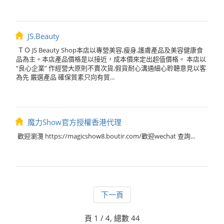
JS.Beauty
ＴＯ JS Beauty Shop本店以專營美容,瘦身,護膚產品及美容健康食
品為主。本店產品價格是以接近，成本價來定出超值價格。 本店以
“良心企業” 作經營大原則不賣次貨,假貨耐心溝通細心聆聽意見以客
為先 嚴選產品 確保質素只向有質...
魔力Show官方授權香港代理
歡迎瀏灠 https://magicshow8.boutir.com/歡迎wechat 查詢...
下一頁
頁 1 / 4, 總數 44