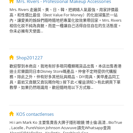
Mrs. Rivers - Professional Makeup Accessories
Mrs. Rivers 走遍英、美、日、韓，把網絡人氣最強，用家評價最
高，和性價比最佳（Best Value For Money）的化妝掃集於一站
內，讓愛美的姊妹們隨時隨地把專業化妝效果帶回家。Mrs. Rivers
相信化妝不純為貪靚，而是一種讓自己活得自信自在的生活態度。
你未必擁有天使面...
Shop201227
歡迎黎到本商店，我地有好多唔同種類嘅貨品出售，本店出售香港
迪士尼樂園同日本Disney Store嘅產品，仲會不定時提供代購服
務。除此之外，仲有好多其他玩具精品、DIY用具、美甲產品同工
具，最岩又貪靚又貪玩嘅你啦:) 按下此＜權益須知＞有此網頁下單
教學，如果仍然唔識用，歡迎隨時用以下方式聯...
KOS contactlenses
Hi i am Mark Ko 主要售賣各大牌子隱形眼鏡 博士倫:高清 , BioTrue
, Lacelle , PureVision Johnson Acuvuve:請先Whatsapp查詢