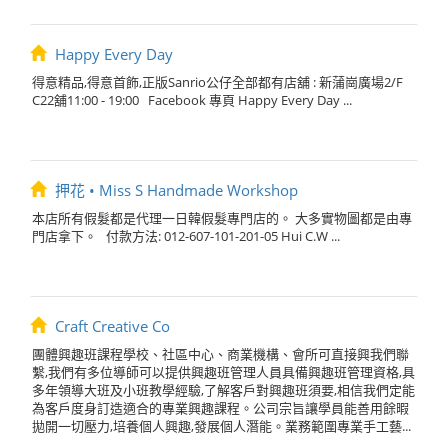
Happy Every Day
得意精品,得意首飾,正版Sanrio公仔全部都有店舖 : 新蒲崗廣場2/F
C22舖11:00 - 19:00 Facebook 專頁 Happy Every Day ...
押花 • Miss S Handmade Workshop
本店所有假髮都是代理一日韓假髮專門店的。 大多實物圖都是由專
門店拿下。 付款方法: 012-607-101-201-05 Hui C.W ...
Craft Creative Co
團體興趣班課程學校、社區中心、商業機構、會所可直接興我們聯
繫,我們有多位導師可以提供興趣班管理人員具備興趣班管理資格,具
多年領導大班及小班教學經驗,了解客戶對興趣班須要,相信我們定能
為客戶度身訂造適合的專業興趣課程。公司宗旨讓學員能善用餘暇
拋開一切壓力,培養個人興趣,發展個人潛能。業務範圍專業手工藝...