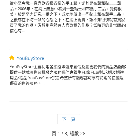
從小至今我一直喜歡各種各樣的手工藝，尤其是布藝和黏土工藝
品。2006年，在網上無意中看到一些黏土和布藝手工品，覺得很
美，於是努力研究一番之下，成功地做出一些黏土和布藝手工品，
之後亦在不防一試的心態之下，在網上售賣，誰不知很快就有買家
買了我的作品，沒想到竟然有人喜歡我的作品？當時真的非常開心!
信心有...
YouBuyStore
YouBuyStore主要利用各網絡媒體來宣傳及銷售我們的貨品,為顧客
提供一站式零售及批發之服務我們專營生日,節日,派對,求婚及婚禮
用品/禮品 YouBuyStore宗旨希望所有顧客都可享有特惠的價錢及
優質的售後服務。 ...
下一頁
頁 1 / 3, 總數 28