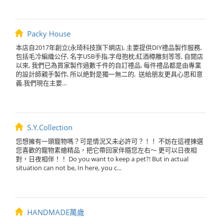
Packy House
本店自2017年創立(永琦科技旗下網店), 主要提供DIY禮品製作服務,
包括毛冷編織公仔, 名字USB手指,字母抱枕,紅酒樽雕刻等等, 自開店
以來, 我們已為買家製作過數千件的自訂禮品, 每件禮品都是由專業
的設計師親手製作, 所以絶對是獨一無二的, 送給朋友更具心思和意
義.我們現在主要...
S.Y.Collection
您想擁有一頭寵物嗎？可是情況又未必許可？！！ 不妨在這裡揀選
您喜歡的寵物素繪精品，把它帶回家伴隨您左右～ 更可以日夜相
對，日夜相伴！！ Do you want to keep a pet?! But in actual
situation can not be, In here, you c...
HANDMADE萬歲