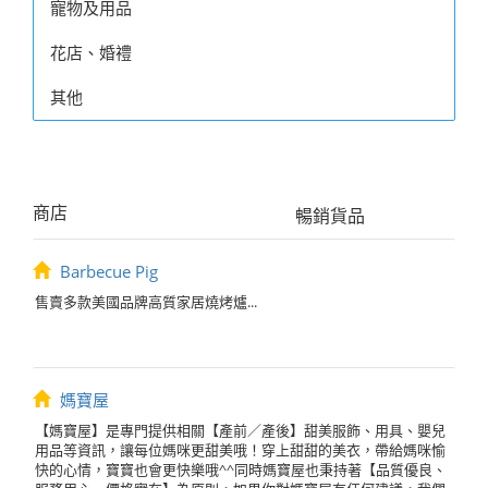
寵物及用品
花店、婚禮
其他
商店
暢銷貨品
Barbecue Pig
售賣多款美國品牌高質家居燒烤爐...
媽寶屋
【媽寶屋】是專門提供相關【產前／產後】甜美服飾、用具、嬰兒
用品等資訊，讓每位媽咪更甜美哦！穿上甜甜的美衣，帶給媽咪愉
快的心情，寶寶也會更快樂哦^^同時媽寶屋也秉持著【品質優良、