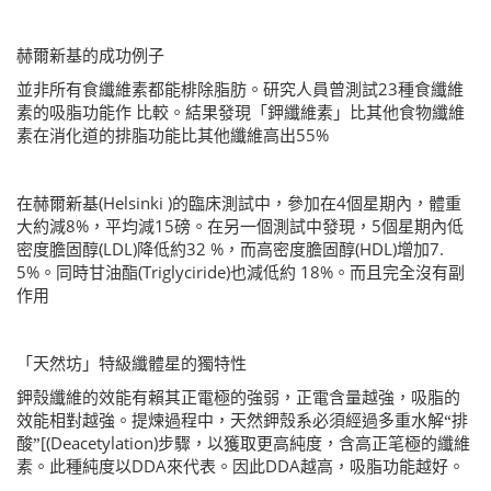
赫爾新基的成功例子
並非所有食纖維素都能棑除脂肪
。
研究人員曾測試
23
種食纖維
素的吸脂功能作
比較
。
結果發現
「
鉀纖維素」比其他食物纖維
素在消化道的排脂功能比其他纖維高出
55%
在赫爾新基
(Helsinki )
的臨床測試中，參加在
4
個星期內
，
體重
大約減
8%
，
平均減
15
磅。在另一個測試中發現，
5
個星期內低
密度膽固醇
(LDL)
降低約
32 %
，而高密度膽固醇
(HDL)
增加
7.
5%
。同時甘油酯
(Triglyciride)
也減低約
18%
。而且完全沒有副
作用
「
天然坊
」
特級纖體星的獨特性
鉀殼纖維的效能有賴其正電極的強弱，正電含量越強，吸脂的
效能相對越強。提煉過程中，天然鉀殼系必須經過多重水解“排
酸”
[(Deacetylation)
步驟，以獲取更高純度，含高正笔極的纖維
素。此種純度以
DDA
來代表。因此
DDA
越高，吸脂功能越好。