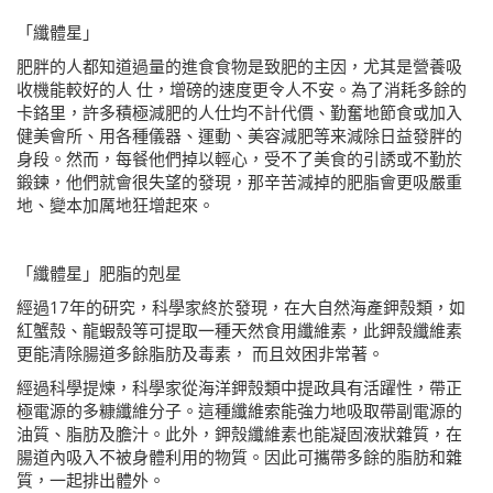
「纖體星」
肥胖的人都知道過量的進食食物是致肥的主因，尤其是營養吸
收機能較好的人
仕，增磅的速度更令人不安。為了消耗多餘的
卡鉻里，許多積極減肥的人仕均不計代價、勤奮地節食或加入
健美會所、用各種儀器、運動、美容減肥等来減除日益發胖的
身段
。
然而
，
每餐他們掉以輕心，受不了美食的引誘或不勤於
鍛鍊，他們就會很失望的發現
，
那辛苦減掉的肥脂會更吸嚴重
地、變本加厲地狂增起來。
「纖體星」肥脂的剋星
經過
17
年的研究，科學家終於發現，在大自然海產鉀殼類，如
紅蟹殼、龍蝦殼等可提取一種天然食用纖維素，此鉀殼纖維素
更能清除腸道多餘脂肪及毒素，
而且效困非常著。
經過科學提煉，科學家從海洋鉀殼類中提政具有活躍性，帶正
極電源的多糠纖維分子。這種纖維索能強力地吸取帶副電源的
油質、脂肪及膽汁。此外
，
鉀殼纖維素也能凝固液狀雜質，在
腸道內吸入不被身體利用的物質
。
因此可攜帶多餘的脂肪和雜
質，一起排出體外
。