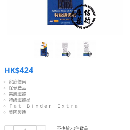
424
HK$
家庭便藥
保健產品
美肌纖體
特級纖體星
Ｆａｔ Ｂｉｎｄｅｒ Ｅｘｔｒａ
美國製造
不少於20件貨品