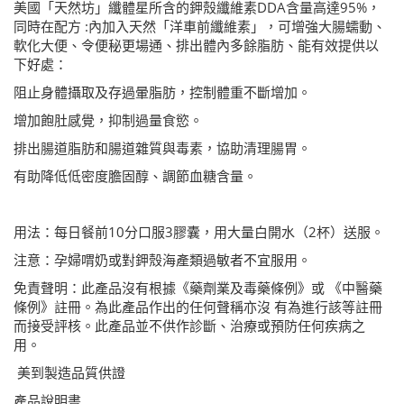
美國「天然坊」纖體星所含的鉀殼纖維素
DDA
含量高達
95%
，
同時在配方
:
內加入天然「洋車前纖維素」，可增強大腸蠕動、
軟化大便、令便秘更場通、排出體內多餘脂肪、能有效提供以
下好處：
阻止身體攝取及存過暈脂肪，控制體重不斷增加。
增加飽肚感覺，抑制過量食慾。
排出腸道脂肪和腸道雜質與毒素，協助清理腸胃。
有助降低低密度膽固醇、調節血糖含量。
用法：每日餐前
10
分口服
3
膠囊，用大量白開水（
2
杯）送服。
注意：孕婦喟奶或對鉀殼海產類過敏者不宜服用。
免責聲明：此產品沒有根據《藥劑業及毒藥條例》或
《中醫藥
條例》註冊。為此產品作出的任何聲稱亦沒
有為進行該等註冊
而接受評核。此產品並不供作診斷、治療或預防任何疾病之
用。
美到製造品質供證
產品說明書