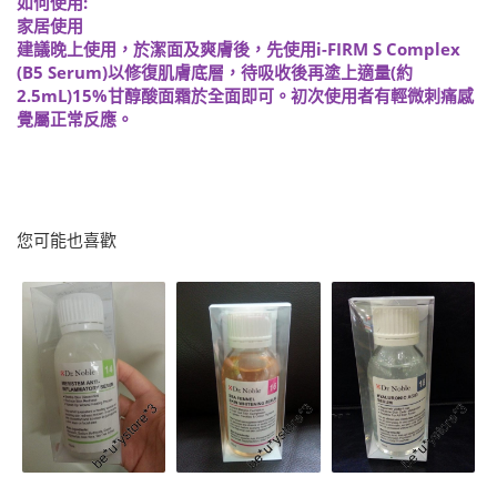
如何使用:
家居使用
建議晚上使用，於潔面及爽膚後，先使用i-FIRM S Complex
(B5 Serum)以修復肌膚底層，待吸收後再塗上適量(約
2.5mL)15%甘醇酸面霜於全面即可。初次使用者有輕微刺痛感
覺屬正常反應。
您可能也喜歡