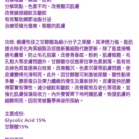
分解斑點、色素不均，改善黯沉肌膚
改善臉部細紋及皺紋
有效幫助調節油脂分泌
治療受陽光傷害，粗糙的肌膚
功效: 親膚性佳之甘醇酸為細小分子之果酸，其滲透力強，能迅
速去除老化角質細胞及促進新舊細胞代謝更新，除了能直接暢
通毛囊管，防止毛孔阻塞，改善青春痘、粉刺、肌膚粗糙、毛
孔粗大等皮膚問題外，甘醇酸亦促進麥拉寧色素剝落，能有效
去掉色斑直達美白效果，改善黯沉、色素沉著等肌膚問題，使
皮膚變得光滑明亮。此外，因甘醇酸可刺激玻尿酸、酸性黏液
多醣、膠原蛋白及彈力纖維的增生及重新排列，皮膚能快迅變
得緊實有彈性，減少細紋和皺紋，改善鬆弛及老化等現象，並
強化肌膚保濕吸收力，內外雙管齊下地呵護肌膚，恢復肌膚的
細緻明亮，因而常被醫學美容所採納。
主要成份:
Glycolic Acid 15%
甘醇酸15%