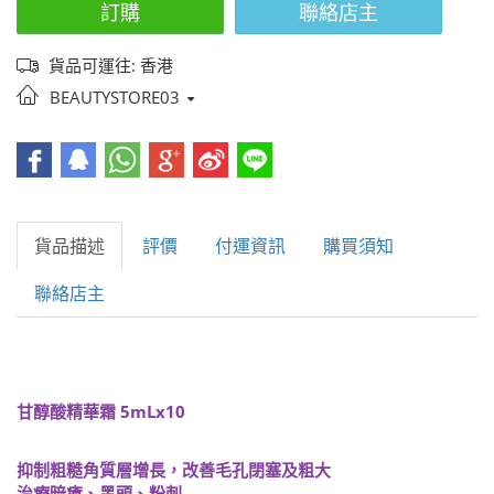
訂購
聯絡店主
貨品可運往: 香港
BEAUTYSTORE03
貨品描述
評價
付運資訊
購買須知
聯絡店主
甘醇酸精華霜 5mLx10
抑制粗糙角質層增長，改善毛孔閉塞及粗大
治療暗瘡、黑頭、粉刺