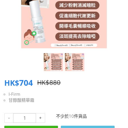
704
HK$
HK$880
I-Firm
甘醇酸精華霜
不少於10件貨品
-
+