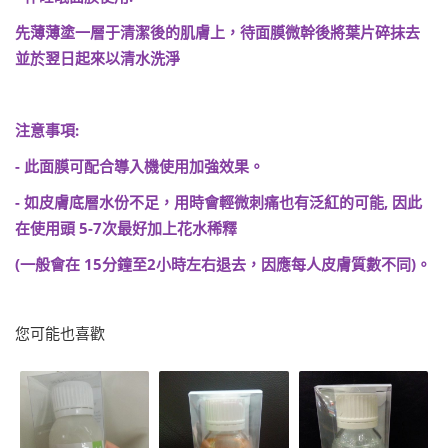
先薄薄塗一層于清潔後的肌膚上，待面膜微幹後將葉片碎抹去
並於翌日起來以清水洗淨
注意事項
:
-
此面膜可配合導入機使用加強效果。
-
如皮膚底層水份不足，用時會輕微刺痛也有泛紅的可能, 因此
在使用頭
5-7
次最好加上花水稀釋
(
一般會在
15
分鐘至
2
小時左右退去，因應每人皮膚質數不同
)
。
您可能也喜歡