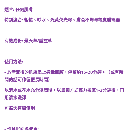
適合
:
任何肌膚
特別適合
:
粗糙、缺水、泛黃欠光澤、膚色不均勻等皮膚需要
有機成份
:
景天草
/
垂盆草
使用方法
:
-
於清潔後的肌膚塗上適量面膜，停留約
15-20
分鐘。（或有時
間的話可停留更長時間）
以清水或花水充分濕潤後，以畫圓方式輕力按摩
1-2
分鐘後，再
用清水洗淨
可每天連續使用
-
作睡眠面膜使用
: